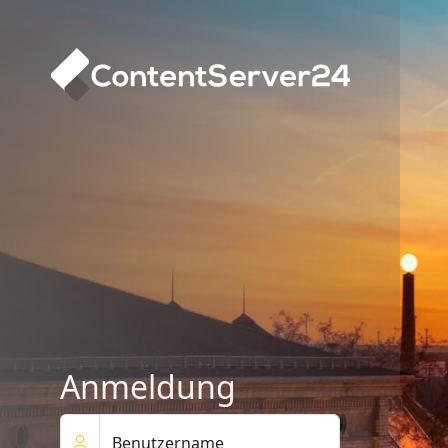
Contentserver24
Back-End
Anmeldung
Benutzername